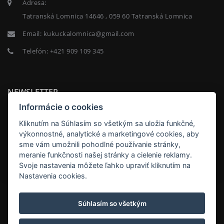
Adresa:
Tatranská Lomnica 14646 , 059 60 Tatranská Lomnica
Email:
kukuckalomnica@gmail.com
Telefón:
+421 909 109 345
NEWSLETTER
Informácie o cookies
Kliknutím na Súhlasím so všetkým sa uložia funkčné,
výkonnostné, analytické a marketingové cookies, aby
sme vám umožnili pohodlné používanie stránky,
ODOBERAŤ
meranie funkčnosti našej stránky a cielenie reklamy.
Svoje nastavenia môžete ľahko upraviť kliknutím na
Nastavenia cookies.
Kukučka Lomnica Apartmány Family Apartments in
Hotel Kukučka, Tatranská Lomnica
Súhlasím so všetkým