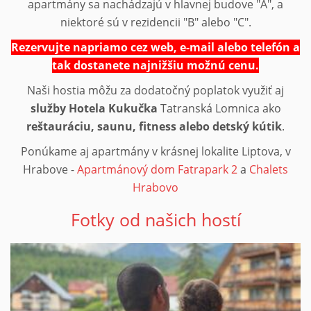
apartmány sa nachádzajú v hlavnej budove "A", a
niektoré sú v rezidencii "B" alebo "C".
Rezervujte napriamo cez web, e-mail alebo telefón a
tak dostanete najnižšiu možnú cenu.
Naši hostia môžu za dodatočný poplatok využiť aj
služby Hotela Kukučka
Tatranská Lomnica ako
reštauráciu, saunu, fitness alebo detský kútik
.
Ponúkame aj apartmány v krásnej lokalite Liptova, v
Hrabove -
Apartmánový dom Fatrapark 2
a
Chalets
Hrabovo
Fotky od našich hostí