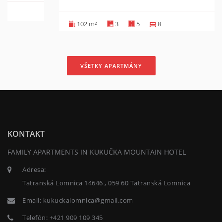
102 m²
3
5
8
VŠETKY APARTMÁNY
KONTAKT
FAMILY APARTMENTS IN KUKUČKA MOUNTAIN HOTEL
Adresa:
Tatranská Lomnica 14646 , 059 60 Tatranská Lomnica
Email:
kukuckalomnica@gmail.com
Telefón:
+421 909 109 345