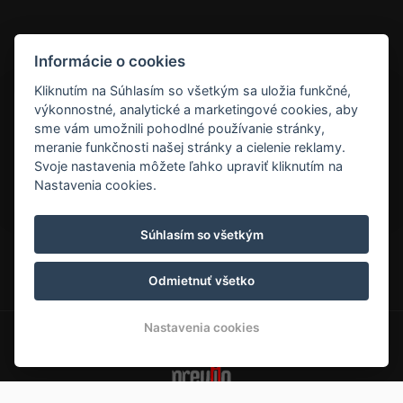
Informácie o cookies
NEWSLETTER
Kliknutím na Súhlasím so všetkým sa uložia funkčné,
výkonnostné, analytické a marketingové cookies, aby
sme vám umožnili pohodlné používanie stránky,
meranie funkčnosti našej stránky a cielenie reklamy.
Svoje nastavenia môžete ľahko upraviť kliknutím na
ODOBERAŤ
Nastavenia cookies.
Súhlasím so všetkým
Kukučka Lomnica Apartmány Family Apartments in
Hotel Kukučka, Tatranská Lomnica
Odmietnuť všetko
Nastavenia cookies
© Copyright 2026 | Všetky práva vyhradené