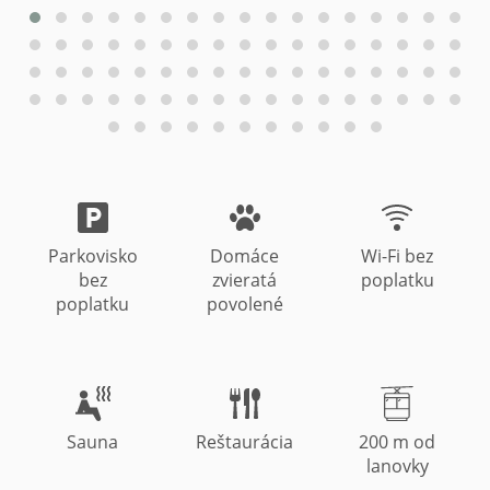
Parkovisko
Domáce
Wi-Fi bez
bez
zvieratá
poplatku
poplatku
povolené
Sauna
Reštaurácia
200 m od
lanovky