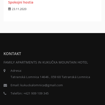
Spokojní hostia
23.11.2020
KONTAKT
FAMILY APARTMENTS IN KUKUČKA MOUNTAIN HOTEL
Adresa:
Tatranská Lomnica 14646 , 059 60 Tatranská Lomnica
Email:
kukuckalomnica@gmail.com
Telefón:
+421 909 109 345