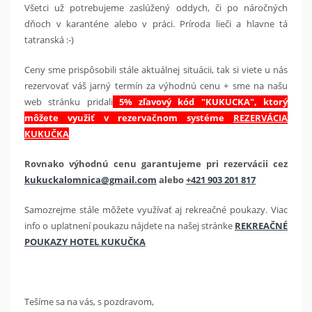
Všetci už potrebujeme zaslúžený oddych, či po náročných
dňoch v karanténe alebo v práci. Príroda lieči a hlavne tá
tatranská :-)
Ceny sme prispôsobili stále aktuálnej situácii, tak si viete u nás
rezervovať váš jarný termín za výhodnú cenu + sme na našu
web stránku pridali
5% zľavový kód "KUKUCKA", ktorý
môžete využiť v rezervačnom systéme
REZERVÁCIA
KUKUČKA
Rovnako výhodnú cenu garantujeme pri rezervácii cez
kukuckalomnica@gmail.com
alebo
+421 903 201 817
Samozrejme stále môžete využívať aj rekreačné poukazy. Viac
info o uplatnení poukazu nájdete na našej stránke
REKREAČNÉ
POUKAZY HOTEL KUKUČKA
Tešíme sa na vás, s pozdravom,