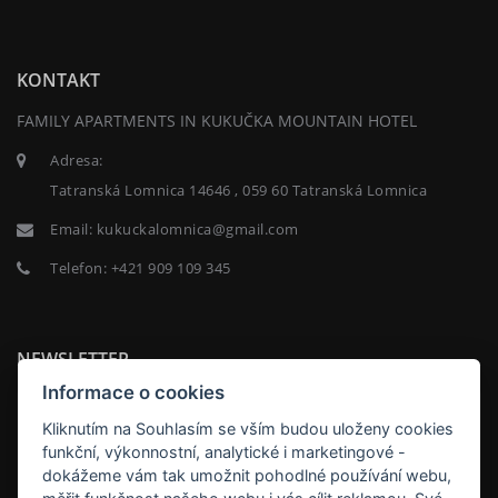
KONTAKT
FAMILY APARTMENTS IN KUKUČKA MOUNTAIN HOTEL
Adresa:
Tatranská Lomnica 14646 , 059 60 Tatranská Lomnica
Email:
kukuckalomnica@gmail.com
Telefon:
+421 909 109 345
NEWSLETTER
Informace o cookies
Kliknutím na Souhlasím se vším budou uloženy cookies
funkční, výkonnostní, analytické i marketingové -
dokážeme vám tak umožnit pohodlné používání webu,
ODEBÍRAT