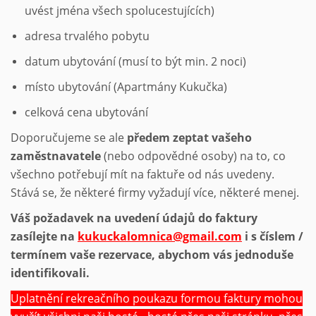
uvést jména všech spolucestujících)
adresa trvalého pobytu
datum ubytování (musí to být min. 2 noci)
místo ubytování (Apartmány Kukučka)
celková cena ubytování
Doporučujeme se ale
předem zeptat vašeho
zaměstnavatele
(nebo odpovědné osoby) na to, co
všechno potřebují mít na faktuře od nás uvedeny.
Stává se, že některé firmy vyžadují více, některé menej.
Váš požadavek na uvedení údajů do faktury
zasílejte na
kukuckalomnica@gmail.com
i s číslem /
termínem vaše rezervace, abychom vás jednoduše
identifikovali.
Uplatnění rekreačního poukazu formou faktury mohou