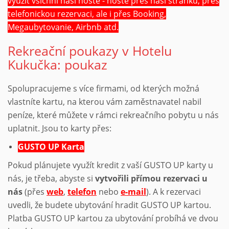
využít všichni naši hosté - hosté přes naši stránku, přes
telefonickou rezervaci, ale i přes Booking,
Megaubytovanie, Airbnb atd.
Rekreační poukazy v Hotelu
Kukučka: poukaz
Spolupracujeme s více firmami, od kterých možná
vlastníte kartu, na kterou vám zaměstnavatel nabil
peníze, které můžete v rámci rekreačního pobytu u nás
uplatnit. Jsou to karty přes:
GUSTO UP Karta
Pokud plánujete využít kredit z vaší GUSTO UP karty u
nás, je třeba, abyste si
vytvořili přímou rezervaci u
nás
(přes
web
,
telefon
nebo
e-mail
). A k rezervaci
uvedli, že budete ubytování hradit GUSTO UP kartou.
Platba GUSTO UP kartou za ubytování probíhá ve dvou