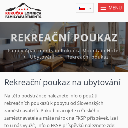
MENU
REKREAČNÍ POUKAZ
Family Apartments in Kukučka Mountain Hotel
Ubytování
Rekreační poukaz
Rekreační poukaz na ubytování
Na této podstránce naleznete info o použití
rekreačních poukazů k pobytu od Slovenských
zaměstnavatelů. Pokud pracujete u Českého
zaměstnavatele a máte nárok na FKSP příspěvek, lze i
to u nás využít, info o FKSP příspěvků naleznete zde: