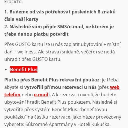
krocích:
1. Budeme od vás potřebovat posledních 8 znaků
čísla vaší karty
2. Následně vám přijde SMS/e-mail, ve kterém je
třeba danou platbu potvrdit
Přes GUSTO kartu lze u nás zaplatit ubytování + místní
daň + wellness. Ale strava (snídaně, večeře) se nedá
uhradit přes GUSTO kartu.
Benefit Plus
Platba přes Benefit Plus rekreační poukaz:
je třeba,
abyste si
vytvořili přímou rezervaci u nás
(přes
web
,
telefon
nebo
e-mail
). A k rezervaci uvedli, že budete
ubytování hradit Benefit Plus poukazem. Následně si
vytvoříte přes systém Benefit Plus. "benefitovou
poukázku" na částku rezervace. Jako název provozovny
vyberete: Súkromné Apartmány v Hoteli Kukučka.