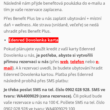
Následně nám přijde benefitová poukázka do e-mailu a
tím je vaše rezervace zaplacena.
Přes Benefit Plus lze u nás zaplatit ubytování + místní
daň + wellness. Ale strava (snídaně, večeře) se nedá
uhradit přes Benefit Plus.
Edenred Dovolenka karta
Pokud plánujete využít kredit z vaší karty Edenred
Dovolenka u nás,
je potřeba, abyste si vytvořili
přímou rezervaci u nás
(přes
web
,
telefon
nebo
e-
mail
). A k rezervaci uvedli, že budete ubytování hradit
Edenred Dovolenka kartou. Platba přes Edenred
následně probíhá přes SMS platbu:
Je třeba poslat SMS na tel. číslo 0902 028 928. SMS ve
tvaru:
WA4009029 (cena rezervace).
Čili pokud bude
vaše rezervace u nás na 100 €. Pošlete SMS na tel. číslo
0902 028 928 ve tvaru: WA4009029 100