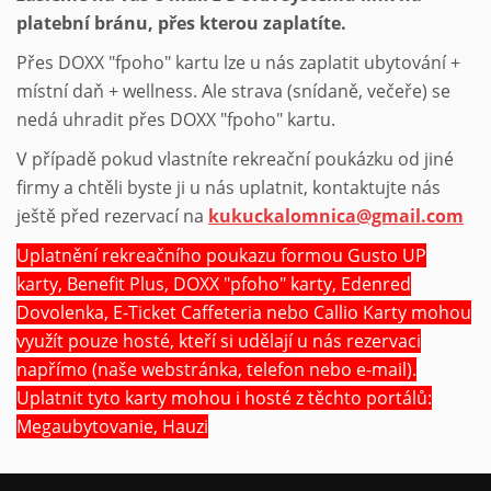
platební bránu, přes kterou zaplatíte.
Přes DOXX "fpoho" kartu lze u nás zaplatit ubytování +
místní daň + wellness. Ale strava (snídaně, večeře) se
nedá uhradit přes DOXX "fpoho" kartu.
V případě pokud vlastníte rekreační poukázku od jiné
firmy a chtěli byste ji u nás uplatnit, kontaktujte nás
ještě před rezervací na
kukuckalomnica@gmail.com
Uplatnění rekreačního poukazu formou Gusto UP
karty, Benefit Plus, DOXX "pfoho" karty, Edenred
Dovolenka, E-Ticket Caffeteria nebo Callio Karty mohou
využít pouze hosté, kteří si udělají u nás rezervaci
napřímo (naše webstránka, telefon nebo e-mail).
Uplatnit tyto karty mohou i hosté z těchto portálů:
Megaubytovanie, Hauzi