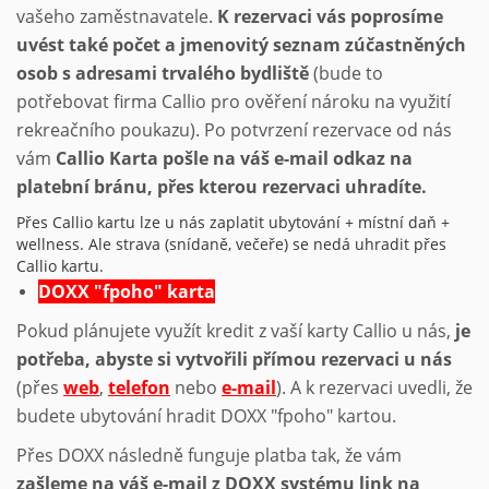
vašeho zaměstnavatele.
K rezervaci vás poprosíme
uvést také počet a jmenovitý seznam zúčastněných
osob s adresami trvalého bydliště
(bude to
potřebovat firma Callio pro ověření nároku na využití
rekreačního poukazu). Po potvrzení rezervace od nás
vám
Callio Karta pošle na váš e-mail odkaz na
platební bránu, přes kterou rezervaci uhradíte.
Přes Callio kartu lze u nás zaplatit ubytování + místní daň +
wellness. Ale strava (snídaně, večeře) se nedá uhradit přes
Callio kartu.
DOXX "fpoho" karta
Pokud plánujete využít kredit z vaší karty Callio u nás,
je
potřeba, abyste si vytvořili přímou rezervaci u nás
(přes
web
,
telefon
nebo
e-mail
). A k rezervaci uvedli, že
budete ubytování hradit DOXX "fpoho" kartou.
Přes DOXX následně funguje platba tak, že vám
zašleme na váš e-mail z DOXX systému link na