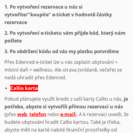
1. Po vytvoření rezervace u nás si
vytvoříte/"koupíte" e-ticket v hodnotě částky
rezervace
2. Po vytvoření e-ticketu vám přijde kód, který nám
pošlete
3. Po obdržení kódu od vás my platbu potvrdíme
Přes Edenred e-ticket lze u nás zaplatit ubytování +
místní daň + wellness. Ale strava (snídaně, večeře) se
nedá uhradit přes Edenred.
Callio karta
Pokud plánujete využít kredit z vaší karty Callio u nás,
je
potřeba, abyste si vytvořili přímou rezervaci u nás
(přes
web
,
telefon
nebo
e-mail
). A k rezervaci uvedli, že
budete ubytování hradit Callio kartou. Také je třeba,
abyste měli na kartě nabité finanční prostředky od