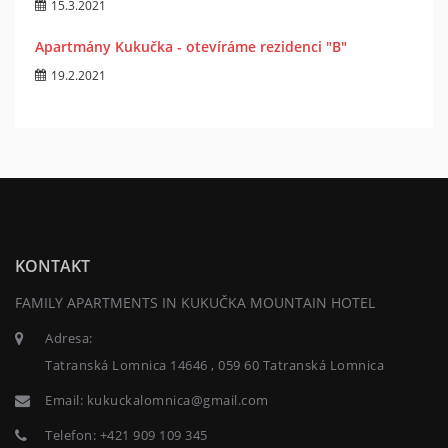
15.3.2021
Apartmány Kukučka - otevíráme rezidenci "B"
19.2.2021
KONTAKT
FAMILY APARTMENTS IN KUKUČKA MOUNTAIN HOTEL
Adresa:
Tatranská Lomnica 14646 , 059 60 Tatranská Lomnica
Email:
kukuckalomnica@gmail.com
Telefon:
+421 909 109 345