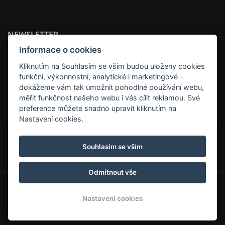
NEWSLETTER
Informace o cookies
Kliknutím na Souhlasím se vším budou uloženy cookies
funkční, výkonnostní, analytické i marketingové -
dokážeme vám tak umožnit pohodlné používání webu,
ODEBÍRAT
měřit funkčnost našeho webu i vás cílit reklamou. Své
preference můžete snadno upravit kliknutím na
Nastavení cookies.
Kukučka Lomnica Apartmány Family Apartments in
Hotel Kukučka, Tatranská Lomnica
Souhlasím se vším
Odmítnout vše
© Copyright 2026 | Všechna práva vyhrazena
Nastavení cookies